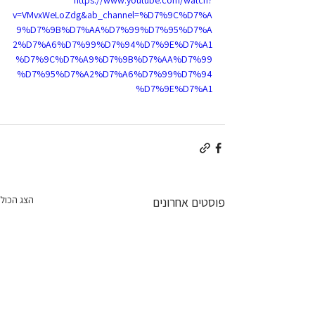
https://www.youtube.com/watch?
v=VMvxWeLoZdg&ab_channel=%D7%9C%D7%A
9%D7%9B%D7%AA%D7%99%D7%95%D7%A
2%D7%A6%D7%99%D7%94%D7%9E%D7%A1
%D7%9C%D7%A9%D7%9B%D7%AA%D7%99
%D7%95%D7%A2%D7%A6%D7%99%D7%94
%D7%9E%D7%A1
הצג הכול
פוסטים אחרונים