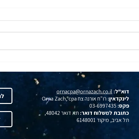
סרנדיפיטי, ולא במקרה - ד"ר
היער
תמרה טילמן מארחת את רו"ח
מרחב
אורנה צח
שנערך בי
דוא"ל:
ornacpa@ornazach.co.il
לה
לינקדאין:
רו"ח אורנה צח Orna Zach, cpa‏
פקס:
03-6997435
כתובת למשלוח דואר:
תא דואר 48042,
ל
תל אביב, מיקוד 6148001