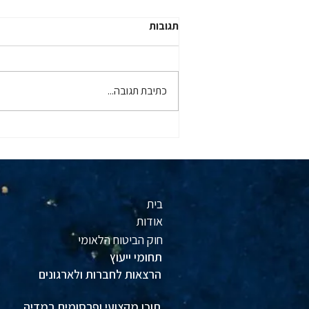
תגובות
כתיבת תגובה...
וובינר שהתקיים ביום 26.3.2026
בנושא חל"ת - מבצע "שאגת
הארי" ללקוחות מלם שכר פלוס
בית
אודות
חוק הביטוח הלאומי
תחומי ייעוץ
הרצאות לחברות ולארגונים
תוכן מקצועי ופרסומים במדיה