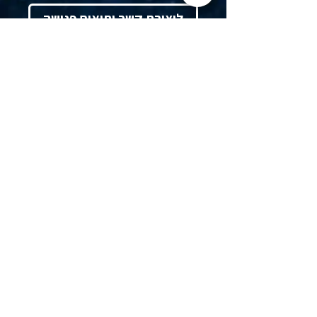
ליצירת קשר ותיאום פגישה
להזמנת הרצאות והדרכות
בית
אודות
חוק הביטוח הלאומי
תחומי ייעוץ
הרצאות לחברות ולארגונים
תוכן מקצועי ופרסומים במדיה
דוא"ל:
ornacpa@ornazach.co.il
לינקדאין:
רו"ח אורנה צח Orna Zach, cpa‏
פקס:
03-6997435
כתובת למשלוח דואר:
תא דואר 48042,
תל אביב, מיקוד 6148001
הצהרת נגישות
מדיניות פרטיות
©
כל הזכויות שמורות לרו"ח אורנה צח
2026