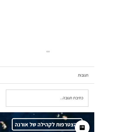
תגובות
כתיבת תגובה...
סרנדיפיטי, ולא במקרה - ד"ר
תמרה טילמן מארחת את רו"ח
אורנה צח
להצטרפות לקהילה של אורנה