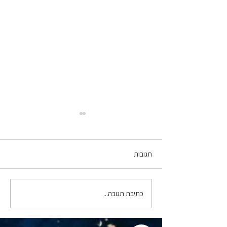
תגובות
כתיבת תגובה...
סרנדיפיטי, ולא במקרה - ד"ר
תמרה טילמן מארחת את רו"ח
אורנה צח