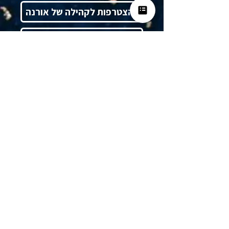
להצטרפות לקהילה של אורנה
ליצירת קשר ותיאום פגישה
להזמנת הרצאות והדרכות
בית
אודות
חוק הביטוח הלאומי
תחומי ייעוץ
הרצאות לחברות ולארגונים
תוכן מקצועי ופרסומים במדיה
דוא"ל:
ornacpa@ornazach.co.il
לינקדאין:
רו"ח אורנה צח Orna Zach, cpa‏
פקס:
03-6997435
כתובת למשלוח דואר:
תא דואר 48042,
תל אביב, מיקוד 6148001