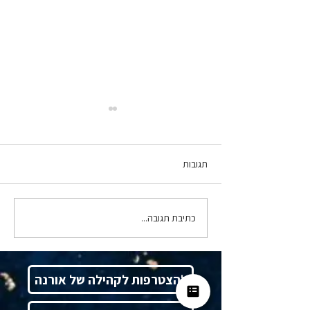
תגובות
כתיבת תגובה...
סרנדיפיטי, ולא במקרה - ד"ר
תמרה טילמן מארחת את רו"ח
אורנה צח
להצטרפות לקהילה של אורנה