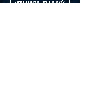
ליצירת קשר ותיאום פגישה
להזמנת הרצאות והדרכות
בית
אודות
חוק הביטוח הלאומי
תחומי ייעוץ
הרצאות לחברות ולארגונים
תוכן מקצועי ופרסומים במדיה
דוא"ל:
ornacpa@ornazach.co.il
לינקדאין:
רו"ח אורנה צח Orna Zach, cpa‏
פקס:
03-6997435
כתובת למשלוח דואר:
תא דואר 48042,
תל אביב, מיקוד 6148001
הצהרת נגישות
מדיניות פרטיות
©
כל הזכויות שמורות לרו"ח אורנה צח
2026