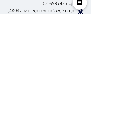
פקס:
03-6997435
כתובת למשלוח דואר: תא דואר 48042,
תל אביב, מיקוד 6148001
הצטרפו לקהילת המתעניינים
במידע עדכני שרו”ח אורנה צח
משתפת בתחומי הביטוח הלאומי
ואפשרות לדעת ראשונים על
הרצאות, סדנאות וקורסים
אני רוצה להצטרף
להצטרפות לקהילה של אורנה
ליצירת קשר ותיאום פגישה