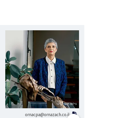
צילום: אסף קליגר
ornacpa@ornazach.co.il