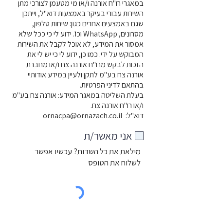
במאגרי רו"ח אורנה ו/או מי מטעמן לצורכי מתן
השירות עבורי בעיקר באמצעות דוא"ל, וייתכן
שגם באמצעים אחרים כגון: שיחות טלפון,
מסרונים, WhatsApp וכו'. ידוע לי כי ככל שלא
אמסור את המידע, לא אוכל לקבל את השירות
המבוקש על ידי. כמו כן, ידוע לי כי יש לי את
הזכות לבקש מרו"ח אורנה צח ו/או מחברת
אורנה צח בע"מ לתקן ולעיין במידע אודותיי
בהתאם לדיני הפרטיות.
בעלת השליטה במאגר המידע: אורנה צח בע"מ
ו/או רו"ח אורנה צח.
דוא"ל:
ornacpa@ornazach.co.il
אני מאשר/ת
מילאת את כל השדות? עכשיו אפשר
לשלוח את הטופס