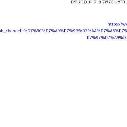
הראשונה של צו סיווג מבוטחים
https://w
4&ab_channel=%D7%9C%D7%A9%D7%9B%D7%AA%D7%A8%D
D7%97%D7%A9%D