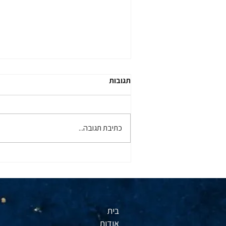
תגובות
כתיבת תגובה...
וובינר שהתקיים ביום 26.3.2026
בנושא חל"ת - מבצע "שאגת
הארי" ללקוחות מלם שכר פלוס
בית
אודות