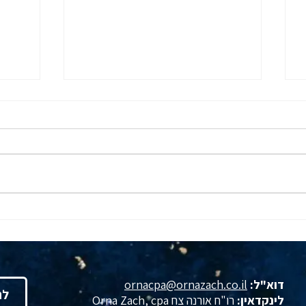
סרנדיפיטי, ולא במקרה - ד"ר
היער
תמרה טילמן מארחת את רו"ח
מרחב
אורנה צח
שנערך בי
דוא"ל:
ornacpa@ornazach.co.il
לה
לינקדאין:
רו"ח אורנה צח Orna Zach, cpa‏