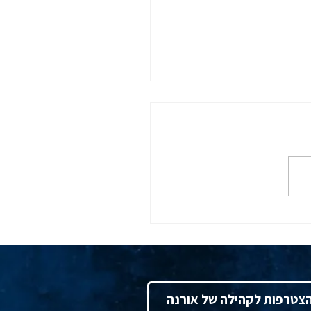
כות תום שנת המס מטעם
 דרום בלשכת רואי חשבון
ום 10.12.25
צטרפות לקהילה של אורנה